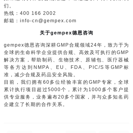
们。
热线：
400 166 2002
邮箱：
info-cn@gempex.com
关于
gempex
德恩咨询
gempex
德恩咨询深耕
GMP
合规领域
24
年，致力于为
全球的生命科学企业提供合规、高效及可执行的
GMP
解决方案，帮助制药、生物技术、原辅包、医疗器械
等各方达到
NMPA
、
EU
、
FDA
、
PIC/S
等
GMP
标
准，减少合规及药品安全风险。
目前，我们拥有
60
多位经验丰富的
GMP
专家，全球
累计执行项目超过
5000
个，累计为
1000
多个客户提
供专业服务，业务遍布
20
多个国家，并与众多知名药
企建立了长期的合作关系。