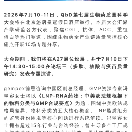
2026年7月10-11日
，
QbD第七届生物药质量科学
大会
将在北京悠唐皇冠假日酒店举行。本届大会汇聚
产学研监各方代表，聚焦CGT、抗体、ADC、重组
蛋白等热门赛道，围绕生物药全产业链质量管控核心
痛点开展10场专题分享。
大会期间，我们将在
A27展位
设展，并于7月10日下
午14:30-15:00在论坛三（多肽、核酸与疫苗质量
研究）发表专题演讲。
gempex德恩咨询中国区副总经理、GMP资深专家冯
翠容女士将以
《LNP-RNA药物：中美欧法规框架下
的物料分类与GMP合规要点》
为题，围绕中美欧法规
格局差异、物料分类的五大核心概念、LNP脂质组分
的监管身份困境等核心问题进行系统解读。冯翠容女
士拥有超过15年行业与咨询经验，曾主导多个工厂规