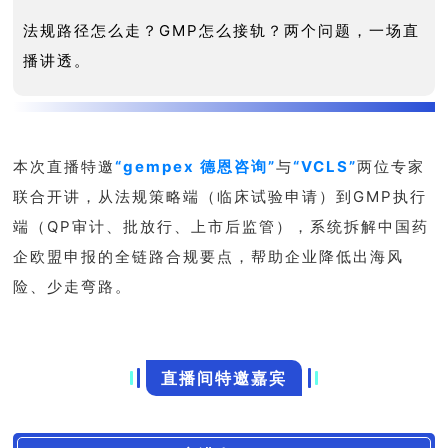
GMP
怎么接轨？两个问题，一场直
法规路径怎么走？
播讲透。
本次直播特邀
“
gempex
德恩咨
询”
与
“
VCLS”
两位专家
联合开讲，从法规策略端（临床试验申请）到
GMP
执行
端（
QP
审计、批放行、上市后监管），系统拆解中国药
企欧盟申报的全链路合规要点，帮助企业降低出海风
险、少走弯路。
直播间特邀嘉宾