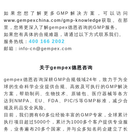
如果您想了解更多
GMP
解决方案，可以访问
www.gempexchina.com/gmp-knowledge
获取。在那
里，您将更深入了解
gempex
德恩咨询的
GMP
服务。
如果您有具体的合规难题，请通过以下方式联系我们。
400 166 2002
服务热线：
邮箱：
info-cn@gempex.com
关于
gempex
德恩咨询
gempex
德恩咨询深耕
GMP
合规领域
24
年，致力于为全
球的生命科学企业提供合规、高效及可执行的
GMP
解决
方案，帮助制药、生物技术、原辅包、医疗器械等各方
达到
NMPA
、
EU
、
FDA
、
PIC/S
等
GMP
标准，减少合
规及药品安全风险。
目前，我们拥有
60
多位经验丰富的
GMP
专家，全球累计
执行项目超过
5000
个，累计为
1000
多个客户提供专业服
务，业务遍布
20
多个国家，并与众多知名药企建立了长