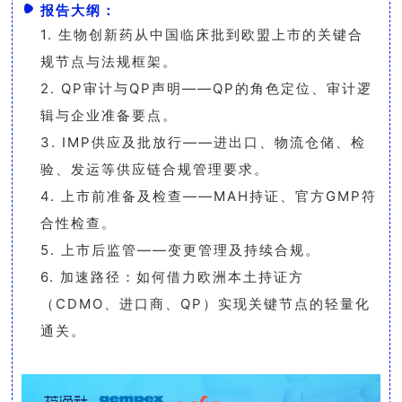
报告大纲：
1.
生物创新药从中国临床批到欧盟上市的关键合
规节点与法规框架。
2.
QP
审计与
QP
声明——
QP
的角色定位、审计逻
辑与企业准备要点。
3.
IMP
供应及批放行——进出口、物流仓储、检
验、发运等供应链合规管理要求。
4.
上市前准备及检查
——
MAH
持证、官方
GMP
符
合性检查。
5.
上市后监管
——变更管理及持续合规。
6.
加速路径：如何借力欧洲本土持证方
（
CDMO
、进口商、
QP
）实现关键节点的轻量化
通关。